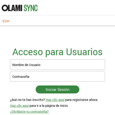
ES
Acceso para Usuarios
O
Corre
Nombre de Usuario
regis
Contraseña
Para a
Iniciar Sesión
« Atrá
¿Aún no te has inscrito?
Haz clic aquí
para registrarse ahora.
Haz clic aquí
para ir a la página de inicio
¿Olvidaste tu contraseña?