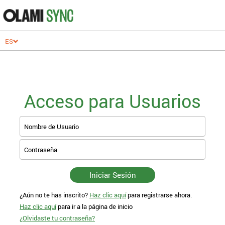
ES
Acceso para Usuarios
O
Corre
Nombre de Usuario
regis
Contraseña
Para a
Iniciar Sesión
« Atrá
¿Aún no te has inscrito?
Haz clic aquí
para registrarse ahora.
Haz clic aquí
para ir a la página de inicio
¿Olvidaste tu contraseña?