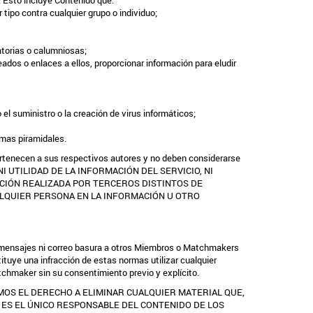
. Esto incluye Contenido que:
 tipo contra cualquier grupo o individuo;
torias o calumniosas;
dos o enlaces a ellos, proporcionar información para eludir
 el suministro o la creación de virus informáticos;
emas piramidales.
pertenecen a sus respectivos autores y no deben considerarse
D NI UTILIDAD DE LA INFORMACIÓN DEL SERVICIO, NI
CIÓN REALIZADA POR TERCEROS DISTINTOS DE
LQUIER PERSONA EN LA INFORMACIÓN U OTRO
 de mensajes ni correo basura a otros Miembros o Matchmakers
uye una infracción de estas normas utilizar cualquier
atchmaker sin su consentimiento previo y explícito.
MOS EL DERECHO A ELIMINAR CUALQUIER MATERIAL QUE,
D ES EL ÚNICO RESPONSABLE DEL CONTENIDO DE LOS