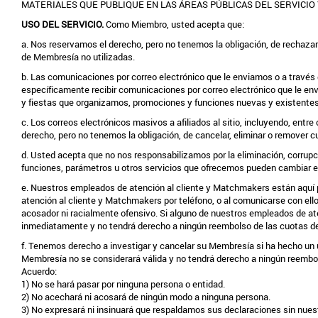
MATERIALES QUE PUBLIQUE EN LAS ÁREAS PÚBLICAS DEL SERVICIO
USO DEL SERVICIO.
Como Miembro, usted acepta que:
a. Nos reservamos el derecho, pero no tenemos la obligación, de rechazar 
de Membresía no utilizadas.
b. Las comunicaciones por correo electrónico que le enviamos o a través
específicamente recibir comunicaciones por correo electrónico que le en
y fiestas que organizamos, promociones y funciones nuevas y existentes. 
c. Los correos electrónicos masivos a afiliados al sitio, incluyendo, 
derecho, pero no tenemos la obligación, de cancelar, eliminar o remover c
d. Usted acepta que no nos responsabilizamos por la eliminación, corrup
funciones, parámetros u otros servicios que ofrecemos pueden cambiar 
e. Nuestros empleados de atención al cliente y Matchmakers están aquí p
atención al cliente y Matchmakers por teléfono, o al comunicarse con el
acosador ni racialmente ofensivo. Si alguno de nuestros empleados de a
inmediatamente y no tendrá derecho a ningún reembolso de las cuotas de
f. Tenemos derecho a investigar y cancelar su Membresía si ha hecho un us
Membresía no se considerará válida y no tendrá derecho a ningún reembolso
Acuerdo:
1) No se hará pasar por ninguna persona o entidad.
2) No acechará ni acosará de ningún modo a ninguna persona.
3) No expresará ni insinuará que respaldamos sus declaraciones sin nuest