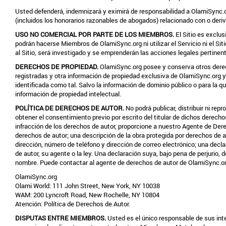
Usted defenderá, indemnizará y eximirá de responsabilidad a OlamiSync.or
(incluidos los honorarios razonables de abogados) relacionado con o deri
USO NO COMERCIAL POR PARTE DE LOS MIEMBROS.
El Sitio es exclu
podrán hacerse Miembros de OlamiSync.org ni utilizar el Servicio ni el Sit
al Sitio, será investigado y se emprenderán las acciones legales pertinen
DERECHOS DE PROPIEDAD.
OlamiSync.org posee y conserva otros derech
registradas y otra información de propiedad exclusiva de OlamiSync.org 
identificada como tal. Salvo la información de dominio público o para la que 
información de propiedad intelectual.
POLÍTICA DE DERECHOS DE AUTOR.
No podrá publicar, distribuir ni re
obtener el consentimiento previo por escrito del titular de dichos derecho
infracción de los derechos de autor, proporcione a nuestro Agente de Derec
derechos de autor; una descripción de la obra protegida por derechos de au
dirección, número de teléfono y dirección de correo electrónico; una decla
de autor, su agente o la ley. Una declaración suya, bajo pena de perjurio, 
nombre. Puede contactar al agente de derechos de autor de OlamiSync.org
OlamiSync.org
Olami World: 111 John Street, New York, NY 10038
WAM: 200 Lyncroft Road, New Rochelle, NY 10804
Atención: Política de Derechos de Autor.
DISPUTAS ENTRE MIEMBROS.
Usted es el único responsable de sus int