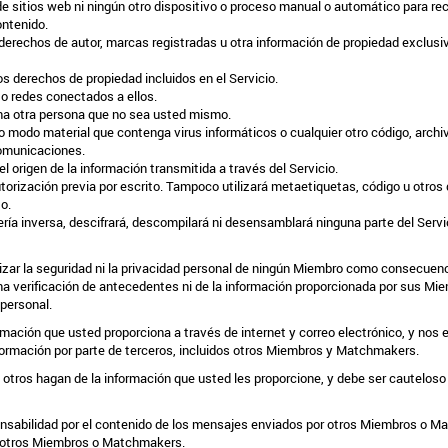
e sitios web ni ningún otro dispositivo o proceso manual o automático para recu
ontenido.
 derechos de autor, marcas registradas u otra información de propiedad exclusiv
os derechos de propiedad incluidos en el Servicio.
es o redes conectados a ellos.
una otra persona que no sea usted mismo.
tro modo material que contenga virus informáticos o cualquier otro código, archi
comunicaciones.
l origen de la información transmitida a través del Servicio.
utorización previa por escrito. Tampoco utilizará metaetiquetas, código u otros 
o.
ería inversa, descifrará, descompilará ni desensamblará ninguna parte del Servici
ar la seguridad ni la privacidad personal de ningún Miembro como consecuenci
na verificación de antecedentes ni de la información proporcionada por sus 
personal.
nformación que usted proporciona a través de internet y correo electrónico, y 
 información por parte de terceros, incluidos otros Miembros y Matchmakers.
ros hagan de la información que usted les proporcione, y debe ser cauteloso a
sabilidad por el contenido de los mensajes enviados por otros Miembros o Ma
de otros Miembros o Matchmakers.