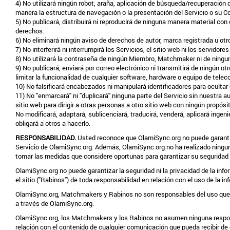
4) No utilizará ningún robot, araña, aplicación de búsqueda/recuperación d
manera la estructura de navegación o la presentación del Servicio o su C
5) No publicará, distribuirá ni reproducirá de ninguna manera material con
derechos.
6) No eliminará ningún aviso de derechos de autor, marca registrada u otr
7) No interferirá ni interrumpirá los Servicios, el sitio web ni los servidor
8) No utilizará la contraseña de ningún Miembro, Matchmaker ni de ning
9) No publicará, enviará por correo electrónico ni transmitirá de ningún o
limitar la funcionalidad de cualquier software, hardware o equipo de tele
10) No falsificará encabezados ni manipulará identificadores para ocultar e
11) No "enmarcará" ni "duplicará" ninguna parte del Servicio sin nuestra a
sitio web para dirigir a otras personas a otro sitio web con ningún propósit
No modificará, adaptará, sublicenciará, traducirá, venderá, aplicará ingeni
obligará a otros a hacerlo.
RESPONSABILIDAD.
Usted reconoce que OlamiSync.org no puede garantiz
Servicio de OlamiSync.org. Además, OlamiSync.org no ha realizado ningu
tomar las medidas que considere oportunas para garantizar su seguridad 
OlamiSync.org no puede garantizar la seguridad ni la privacidad de la i
el sitio ("Rabinos") de toda responsabilidad en relación con el uso de la
OlamiSync.org, Matchmakers y Rabinos no son responsables del uso que ot
a través de OlamiSync.org.
OlamiSync.org, los Matchmakers y los Rabinos no asumen ninguna respon
relación con el contenido de cualquier comunicación que pueda recibir 