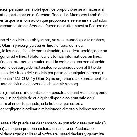
rmación personal sensible) que nos proporcione se almacenará
tirle participar en el Servicio. Todos los Miembros también se
uenta que la información que proporcione se enviará a
Estados
uncionamiento del Servicio. Puede consultar nuestra Política de
 con el Servicio OlamiSync.org, ya sea causado por Miembros,
OlamiSync.org, ya sea en línea o fuera de línea.
 fallos en la línea de comunicación, robo, destrucción, acceso
una red o línea telefónica, sistemas informáticos en línea,
fico en Internet, en cualquier sitio web o en una combinación
ción o descarga de materiales relacionados con el Sitio de
o del Sitio o del Servicio por parte de cualquier persona, ni
porcionan "TAL CUAL" y OlamiSync.org renuncia expresamente a
uso del Sitio o del Servicio de OlamiSync.org.
 ejemplares, incidentales, especiales o punitivos, incluyendo
s. Sin perjuicio de cualquier disposición contraria aquí
to al importe pagado, si lo hubiere, por usted a
r negligencia ordinaria relacionada directa o indirectamente
 este sitio puede ser descargado, exportado o reexportado (i)
 (ii) a ninguna persona incluida en la lista de Ciudadanos
escargar o utilizar el Software, usted declara y garantiza