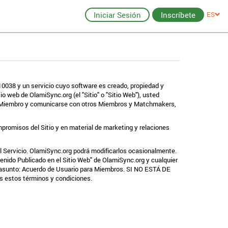
Iniciar Sesión
Inscríbete
ES
10038 y un servicio cuyo software es creado, propiedad y
 web de OlamiSync.org (el "Sitio" o "Sitio Web"), usted
se Miembro y comunicarse con otros Miembros y Matchmakers,
promisos del Sitio y en material de marketing y relaciones
l Servicio. OlamiSync.org podrá modificarlos ocasionalmente.
tenido Publicado en el Sitio Web" de OlamiSync.org y cualquier
l asunto: Acuerdo de Usuario para Miembros. SI NO ESTÁ DE
estos términos y condiciones.