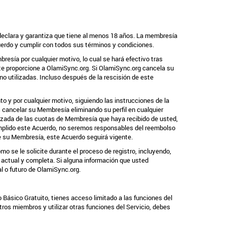
declara y garantiza que tiene al menos 18 años. La membresía
Acuerdo y cumplir con todos sus términos y condiciones.
esía por cualquier motivo, lo cual se hará efectivo tras
ente proporcione a OlamiSync.org. Si OlamiSync.org cancela su
 utilizadas. Incluso después de la rescisión de este
 y por cualquier motivo, siguiendo las instrucciones de la
s cancelar su Membresía eliminando su perfil en cualquier
ilizada de las cuotas de Membresía que haya recibido de usted,
umplido este Acuerdo, no seremos responsables del reembolso
de su Membresía, este Acuerdo seguirá vigente.
 se le solicite durante el proceso de registro, incluyendo,
 actual y completa. Si alguna información que usted
l o futuro de OlamiSync.org.
Básico Gratuito, tienes acceso limitado a las funciones del
ros miembros y utilizar otras funciones del Servicio, debes