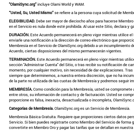
"OlamiSync.org”
incluye Olami World y WAM.
“Usted, Su, Usted Mismo”
se refiere a la persona cuya solicitud de Memb
ELEGIBILIDAD.
Debe ser mayor de dieciocho años para hacerse Miembro d
en el Servicio es nula donde esté prohibida. Al usar este Sitio, declara y
DURACIÓN.
Este Acuerdo permanecerá en pleno vigor mientras utilice el 
enviarle una notificación a la dirección de correo electrónico que propor
Membresía en el Servicio de OlamiSync.org debido a un incumplimiento de
Acuerdo, ciertas disposiciones del mismo permanecerán vigentes.
TERMINACIÓN.
Este Acuerdo permanecerá en pleno vigor mientras utilic
sección "Administrar Cuenta" del Sitio, o tras recibir su notificación de
momento, por cualquier motivo, sin necesidad de dar explicaciones. Tras l
siempre que determinemos, a nuestra entera discreción, que no ha incum
de la parte no utilizada de las cuotas de Membresía y podremos seguir imp
MEMBRESÍA.
Como condición para la Membresía, usted se compromete a pr
entre otros, su información de contacto y de facturación. Usted se comp
proporcione es falsa, inexacta, desactualizada o incompleta, OlamiSync.o
Categorías de Membresía.
OlamiSync.org es un Servicio de Membresía.
Membresía Básica Gratuita. Requiere que proporciones ciertos datos perso
Servicio. Si bien puedes registrarte como Miembro del Servicio de forma 
convertirte en Miembro Oro y pagar las tarifas que se detallan en nuestra 