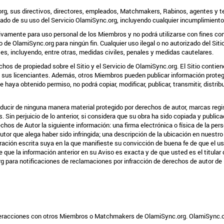
g, sus directivos, directores, empleados, Matchmakers, Rabinos, agentes y ter
vado de su uso del Servicio OlamiSync.org, incluyendo cualquier incumplimiento
sivamente para uso personal de los Miembros y no podrá utilizarse con fines c
io de OlamiSync.org para ningún fin. Cualquier uso ilegal o no autorizado del Si
tes, incluyendo, entre otras, medidas civiles, penales y medidas cautelares.
os de propiedad sobre el Sitio y el Servicio de OlamiSync.org. El Sitio contie
y sus licenciantes. Además, otros Miembros pueden publicar información proteg
haya obtenido permiso, no podrá copiar, modificar, publicar, transmitir, distribuir
producir de ninguna manera material protegido por derechos de autor, marcas regi
s. Sin perjuicio de lo anterior, si considera que su obra ha sido copiada y publ
hos de Autor la siguiente información: una firma electrónica o física de la pers
tor que alega haber sido infringida; una descripción de la ubicación en nuestro 
ración escrita suya en la que manifieste su convicción de buena fe de que el us
de que la información anterior en su Aviso es exacta y de que usted es el titula
 para notificaciones de reclamaciones por infracción de derechos de autor de 
eracciones con otros Miembros o Matchmakers de OlamiSync.org. OlamiSync.org 