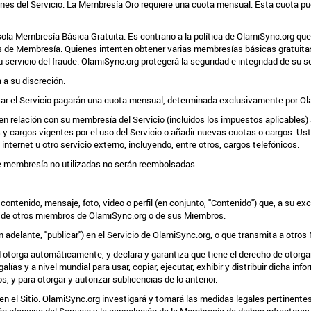
nes del Servicio. La Membresía Oro requiere una cuota mensual. Esta cuota pu
la Membresía Básica Gratuita. Es contrario a la política de OlamiSync.org qu
tas de Membresía. Quienes intenten obtener varias membresías básicas gratuit
servicio del fraude. OlamiSync.org protegerá la seguridad e integridad de su se
 a su discreción.
sar el Servicio pagarán una cuota mensual, determinada exclusivamente por O
n relación con su membresía del Servicio (incluidos los impuestos aplicables) 
 cargos vigentes por el uso del Servicio o añadir nuevas cuotas o cargos. Uste
internet u otro servicio externo, incluyendo, entre otros, cargos telefónicos.
bresía no utilizadas no serán reembolsadas.
tenido, mensaje, foto, video o perfil (en conjunto, "Contenido") que, a su exclu
ad de otros miembros de OlamiSync.org o de sus Miembros.
n adelante, "publicar") en el Servicio de OlamiSync.org, o que transmita a ot
ed otorga automáticamente, y declara y garantiza que tiene el derecho de otor
alías y a nivel mundial para usar, copiar, ejecutar, exhibir y distribuir dicha i
, y para otorgar y autorizar sublicencias de lo anterior.
do en el Sitio. OlamiSync.org investigará y tomará las medidas legales pertinentes