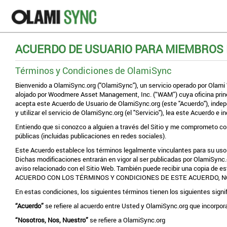
ACUERDO DE USUARIO PARA MIEMBROS 
Términos y Condiciones de OlamiSync
Bienvenido a OlamiSync.org ("OlamiSync"), un servicio operado por Olami 
alojado por Woodmere Asset Management, Inc. (“WAM”) cuya oficina princip
acepta este Acuerdo de Usuario de OlamiSync.org (este "Acuerdo"), ind
y utilizar el servicio de OlamiSync.org (el "Servicio"), lea este Acuerdo e
Entiendo que si conozco a alguien a través del Sitio y me comprometo con
públicas (incluidas publicaciones en redes sociales).
Este Acuerdo establece los términos legalmente vinculantes para su uso 
Dichas modificaciones entrarán en vigor al ser publicadas por OlamiSync.o
aviso relacionado con el Sitio Web. También puede recibir una copia de e
ACUERDO CON LOS TÉRMINOS Y CONDICIONES DE ESTE ACUERDO, NO SE RE
En estas condiciones, los siguientes términos tienen los siguientes signi
“Acuerdo”
se refiere al acuerdo entre Usted y OlamiSync.org que incorpora
“Nosotros, Nos, Nuestro”
se refiere a OlamiSync.org