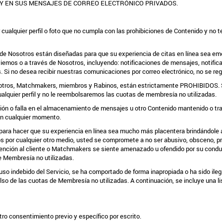
 Y EN SUS MENSAJES DE CORREO ELECTRÓNICO PRIVADOS.
cualquier perfil o foto que no cumpla con las prohibiciones de Contenido y no t
 de Nosotros están diseñadas para que su experiencia de citas en línea sea e
viemos o a través de Nosotros, incluyendo: notificaciones de mensajes, notific
Si no desea recibir nuestras comunicaciones por correo electrónico, no se reg
entre otros, Matchmakers, miembros y Rabinos, están estrictamente PROHIBIDOS
ualquier perfil y no le reembolsaremos las cuotas de membresía no utilizadas.
ción o falla en el almacenamiento de mensajes u otro Contenido mantenido o tr
en cualquier momento.
ara hacer que su experiencia en línea sea mucho más placentera brindándole a
los por cualquier otro medio, usted se compromete a no ser abusivo, obsceno, 
tención al cliente o Matchmakers se siente amenazado u ofendido por su cond
 Membresía no utilizadas.
o indebido del Servicio, se ha comportado de forma inapropiada o ha sido ilega
 de las cuotas de Membresía no utilizadas. A continuación, se incluye una list
ro consentimiento previo y específico por escrito.