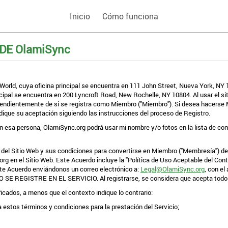
Inicio
Cómo funciona
DE OlamiSync
World, cuya oficina principal se encuentra en 111 John Street, Nueva York, NY 
al se encuentra en 200 Lyncroft Road, New Rochelle, NY 10804. Al usar el sitio
ependientemente de si se registra como Miembro ("Miembro"). Si desea hacer
 indique su aceptación siguiendo las instrucciones del proceso de Registro.
 esa persona, OlamiSync.org podrá usar mi nombre y/o fotos en la lista de com
del Sitio Web y sus condiciones para convertirse en Miembro ("Membresía") de
rg en el Sitio Web. Este Acuerdo incluye la "Política de Uso Aceptable del Con
ste Acuerdo enviándonos un correo electrónico a:
Legal@OlamiSync.org
, con e
GISTRE EN EL SERVICIO. Al registrarse, se considera que acepta todos 
ficados, a menos que el contexto indique lo contrario:
 estos términos y condiciones para la prestación del Servicio;