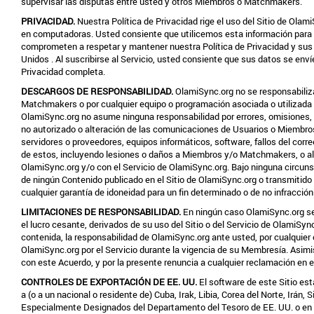
supervisar las disputas entre usted y otros Miembros o Matchmakers.
PRIVACIDAD.
Nuestra Política de Privacidad rige el uso del Sitio de Ola
en computadoras. Usted consiente que utilicemos esta información para cre
comprometen a respetar y mantener nuestra Política de Privacidad y sus 
Unidos
. Al suscribirse al Servicio, usted consiente que sus datos se env
Privacidad completa.
DESCARGOS DE RESPONSABILIDAD.
OlamiSync.org no se responsabiliza
Matchmakers o por cualquier equipo o programación asociada o utilizada e
OlamiSync.org no asume ninguna responsabilidad por errores, omisiones, in
no autorizado o alteración de las comunicaciones de Usuarios o Miembros.
servidores o proveedores, equipos informáticos, software, fallos del corr
de estos, incluyendo lesiones o daños a Miembros y/o Matchmakers, o al o
OlamiSync.org y/o con el Servicio de OlamiSync.org. Bajo ninguna circunst
de ningún Contenido publicado en el Sitio de OlamiSync.org o transmitid
cualquier garantía de idoneidad para un fin determinado o de no infracción
LIMITACIONES DE RESPONSABILIDAD.
En ningún caso OlamiSync.org ser
el lucro cesante, derivados de su uso del Sitio o del Servicio de OlamiSync
contenida, la responsabilidad de OlamiSync.org ante usted, por cualquier 
OlamiSync.org por el Servicio durante la vigencia de su Membresía. Asimi
con este Acuerdo, y por la presente renuncia a cualquier reclamación en 
CONTROLES DE EXPORTACIÓN DE EE. UU.
El software de este Sitio es
a (o a un nacional o residente de) Cuba, Irak, Libia, Corea del Norte, Irán,
Especialmente Designados del Departamento del Tesoro de EE. UU. o en la