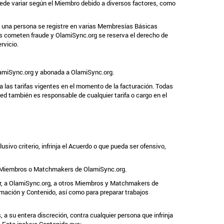
ede variar según el Miembro debido a diversos factores, como
e una persona se registre en varias Membresías Básicas
as cometen fraude y OlamiSync.org se reserva el derecho de
rvicio.
lamiSync.org y abonada a OlamiSync.org.
a las tarifas vigentes en el momento de la facturación. Todas
d también es responsable de cualquier tarifa o cargo en el
sivo criterio, infrinja el Acuerdo o que pueda ser ofensivo,
ros Miembros o Matchmakers de OlamiSync.org.
gar, a OlamiSync.org, a otros Miembros y Matchmakers de
nformación y Contenido, así como para preparar trabajos
, a su entera discreción, contra cualquier persona que infrinja