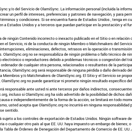
miSync y/o del Servicio de OlamiSync. La información personal (incluida la info
ar un perfil de intereses, preferencias y patrones de navegación, y para permi
términos y condiciones. Si se encuentra fuera de
Estados Unidos
, tenga en c
íen a
Estados Unidos
y a terceros que puedan participar en la prestación y el f
 de ningún Contenido incorrecto o inexacto publicado en el Sitio o en relación
n el Servicio, ni de la conducta de ningún Miembro o Matchmakers del Servicio 
terrupciones, eliminaciones, defectos, retrasos en la operación o transmisión,
 OlamiSync.org no se responsabiliza de ningún problema o fallo técnico de ning
eo electrónico o reproductores debido a problemas técnicos o congestión del trá
rdenador de cualquier otra persona, relacionados o resultantes de la participa
ancia, OlamiSync.org será responsable de ninguna pérdida o daño derivado del us
o a Miembros y/o Matchmakers de OlamiSync.org. El Sitio y el Servicio se pro
. OlamiSync.org no puede garantizar ni promete ningún resultado específico del 
á responsable ante usted ni ante terceros por daños indirectos, consecuentes,
.org, incluso si OlamiSync.org ha sido advertido de la posibilidad de dichos daño
causa e independientemente de la forma de la acción, se limitará en todo momen
smo, usted acepta que OlamiSync.org no incurrirá en ninguna responsabilidad po
ese sentido.
tá sujeto a los controles de exportación de Estados Unidos. Ningún software de
 Siria o cualquier otro país al que EE. UU. haya impuesto un embargo de bienes; o
 Tabla de Órdenes de Denegación del Departamento de Comercio de EE. UU. Al d