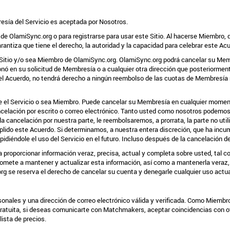
resía del Servicio es aceptada por Nosotros.
e OlamiSync.org o para registrarse para usar este Sitio. Al hacerse Miembro, 
 garantiza que tiene el derecho, la autoridad y la capacidad para celebrar este 
Sitio y/o sea Miembro de OlamiSync.org. OlamiSync.org podrá cancelar su Membr
cionó en su solicitud de Membresía o a cualquier otra dirección que posteriorm
l Acuerdo, no tendrá derecho a ningún reembolso de las cuotas de Membresía no
e el Servicio o sea Miembro. Puede cancelar su Membresía en cualquier momento
 cancelación por escrito o correo electrónico. Tanto usted como nosotros podemo
a cancelación por nuestra parte, le reembolsaremos, a prorrata, la parte no ut
plido este Acuerdo. Si determinamos, a nuestra entera discreción, que ha inc
idiéndole el uso del Servicio en el futuro. Incluso después de la cancelación 
oporcionar información veraz, precisa, actual y completa sobre usted, tal como
romete a mantener y actualizar esta información, así como a mantenerla veraz,
rg se reserva el derecho de cancelar su cuenta y denegarle cualquier uso actua
nales y una dirección de correo electrónico válida y verificada. Como Miembro 
gratuita, si deseas comunicarte con Matchmakers, aceptar coincidencias con ot
lista de precios.