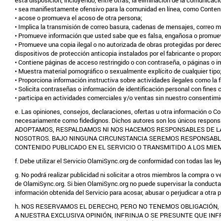
esta disposición, incluyendo, entre otras, la eliminación de la comunicac
• sea manifiestamente ofensivo para la comunidad en línea, como Contenido 
• acose o promueva el acoso de otra persona;
• Implica la transmisión de correo basura, cadenas de mensajes, correo m
• Promueve información que usted sabe que es falsa, engañosa o promue
• Promueve una copia ilegal o no autorizada de obras protegidas por dere
dispositivos de protección anticopia instalados por el fabricante o propo
• Contiene páginas de acceso restringido o con contraseña, o páginas o i
• Muestra material pornográfico o sexualmente explícito de cualquier tipo
• Proporciona información instructiva sobre actividades ilegales como la fa
• Solicita contraseñas o información de identificación personal con fine
• participa en actividades comerciales y/o ventas sin nuestro consentimi
e. Las opiniones, consejos, declaraciones, ofertas u otra información o 
necesariamente como fidedignos. Dichos autores son los únicos re
ADOPTAMOS, RESPALDAMOS NI NOS HACEMOS RESPONSABLES DE LA 
NOSOTROS. BAJO NINGUNA CIRCUNSTANCIA SEREMOS RESPONSABLE
CONTENIDO PUBLICADO EN EL SERVICIO O TRANSMITIDO A LOS MIE
f. Debe utilizar el Servicio OlamiSync.org de conformidad con todas las l
g. No podrá realizar publicidad ni solicitar a otros miembros la compra 
de OlamiSync.org. Si bien OlamiSync.org no puede supervisar la conducta
información obtenida del Servicio para acosar, abusar o perjudicar a otra 
h. NOS RESERVAMOS EL DERECHO, PERO NO TENEMOS OBLIGACIÓN, 
A NUESTRA EXCLUSIVA OPINIÓN, INFRINJA O SE PRESUNTE QUE INF