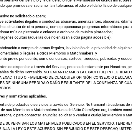
ión ofensiva del Servicio y la cancelación de la Membresía de dichos infractores
que promueva el racismo, la intolerancia, el odio o el daño físico de cualquier
asivo no solicitado o spam;
ve actividades ilegales o conductas abusivas, amenazantes, obscenas, difama
chos de autor de otra persona, como proporcionar programas informáticos piratea
rcionar música pirateada o enlaces a archivos de música pirateados;
mágenes ocultas (aquellas que no enlazan a otra página accesible);
;
bricación o compra de armas ilegales, la violación de la privacidad de alguien o
s comerciales o ilegales a otros Miembros o Matchmakers; y
ento previo por escrito, como concursos, sorteos, trueques, publicidad y esqu
Contenido disponible a través del Servicio, pero no directamente por Nosotros, 
sponsables de dicho Contenido. NO GARANTIZAMOS LA EXACTITUD, INTEGRIDA
EXACTITUD O FIABILIDAD DE CUALQUIER OPINIÓN, CONSEJO O DECLARA
S DE NINGUNA PÉRDIDA O DAÑO RESULTANTE DE LA CONFIANZA DE CUA
MBROS.
eyes y normativas aplicables.
o venta de productos o servicios a través del Servicio. No transmitirá cadenas
 de sus Miembros o Matchmakers fuera del Sitio OlamiSync.org, también constit
persona, o para contactar, anunciar, solicitar o vender a cualquier Miembro o M
DE SUPERVISAR LOS MATERIALES PUBLICADOS EN EL SERVICIO. TENDRE
RINJA LA LEY O ESTE ACUERDO. SIN PERJUICIO DE ESTE DERECHO, USTE