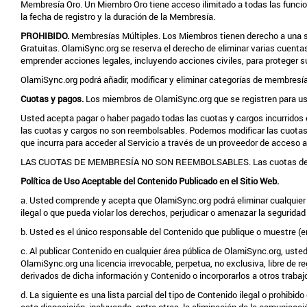
Membresía Oro. Un Miembro Oro tiene acceso ilimitado a todas las funcio
la fecha de registro y la duración de la Membresía.
PROHIBIDO.
Membresías Múltiples. Los Miembros tienen derecho a una so
Gratuitas. OlamiSync.org se reserva el derecho de eliminar varias cuen
emprender acciones legales, incluyendo acciones civiles, para proteger su 
OlamiSync.org podrá añadir, modificar y eliminar categorías de membresía
Cuotas y pagos.
Los miembros de OlamiSync.org que se registren para u
Usted acepta pagar o haber pagado todas las cuotas y cargos incurridos e
las cuotas y cargos no son reembolsables. Podemos modificar las cuotas y
que incurra para acceder al Servicio a través de un proveedor de acceso a 
LAS CUOTAS DE MEMBRESÍA NO SON REEMBOLSABLES. Las cuotas de mem
Política de Uso Aceptable del Contenido Publicado en el Sitio Web.
a. Usted comprende y acepta que OlamiSync.org podrá eliminar cualquier con
ilegal o que pueda violar los derechos, perjudicar o amenazar la segurid
b. Usted es el único responsable del Contenido que publique o muestre (e
c. Al publicar Contenido en cualquier área pública de OlamiSync.org, ust
OlamiSync.org una licencia irrevocable, perpetua, no exclusiva, libre de reg
derivados de dicha información y Contenido o incorporarlos a otros trabajos
d. La siguiente es una lista parcial del tipo de Contenido ilegal o prohibi